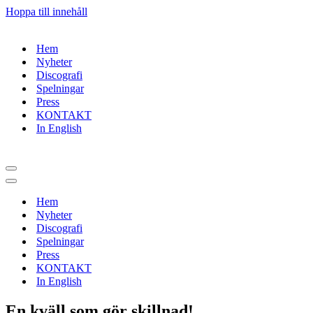
Hoppa till innehåll
Hem
Nyheter
Discografi
Spelningar
Press
KONTAKT
In English
Navigeringsmeny
Navigeringsmeny
Hem
Nyheter
Discografi
Spelningar
Press
KONTAKT
In English
En kväll som gör skillnad!