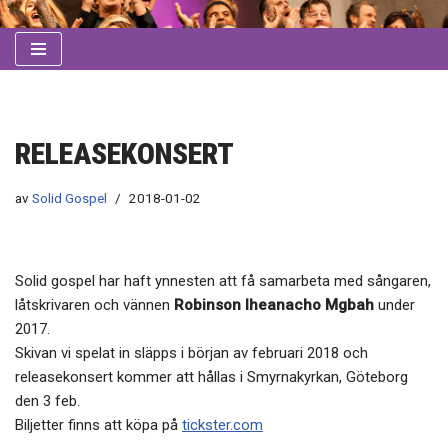
Hoppa
till
innehåll
RELEASEKONSERT
av
Solid Gospel
2018-01-02
Solid gospel har haft ynnesten att få samarbeta med sångaren,
låtskrivaren och vännen
Robinson Iheanacho Mgbah
under
2017.
Skivan vi spelat in släpps i början av februari 2018 och
releasekonsert kommer att hållas i Smyrnakyrkan, Göteborg
den 3 feb.
Biljetter finns att köpa på
tickster.com